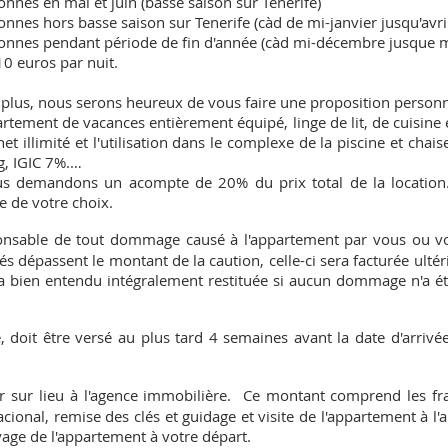
onnes en mai et juin (basse saison sur Tenerife)
sonnes hors basse saison sur
Tenerife (càd de mi-janvier jusqu'avri
sonnes pendant période de fin d'année
(càd mi-décembre jusque mi
0 euros par nuit.
 plus, nous serons heureux de vous faire une proposition personn
tement de vacances entièrement équipé, linge de lit, de cuisine et 
ernet illimité et l'utilisation dans le complexe de la piscine et ch
g, IGIC 7%.…
s demandons un acompte de 20% du prix total de la location.
e de votre choix.
onsable de tout dommage causé à l'appartement par vous ou 
s dépassent le montant de la caution, celle-ci sera facturée ultér
ra bien entendu intégralement restituée si aucun dommage n'a é
, doit être versé au plus tard 4 semaines avant la date d'arrivée
r sur lieu à l'agence immobilière.
Ce montant comprend les frais
cional, remise des clés et guidage et visite de l'appartement à l'arr
yage de l'appartement à votre départ.