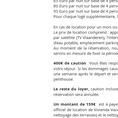
65 Euro par nuit sur base de 4 pers
80 Euro
par nuit sur base de 4 per
95
Euro
par nuit sur base de 4 per
Pour chaque logé supplémentaire, 1
En cas de location pour un mois ou
Le prix de location comprend : appar
par satellite (TV Vlaanderen), l'int
d'eau potable, emplacement parkin
Au moment de la réservation, nou
serons en mesure de fixer la périod
400€ de caution
Vous êtes resp
votre séjour. Si les dommages causé
une semaine après le départ et se
penthouse.
Le reste du loyer,
caution incluse
réservation sera annulée.
Un montant de 159€
est à paye
officiel de location de Vivienda Vaca
nettoyage des terrasses) et le netto