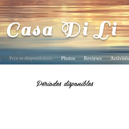
Casa Di Li
t
Prix et disponibilités
Photos
Reviews
Activités
Périodes disponibles